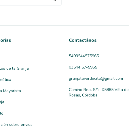
orías
Contactános
5493544575965
03544 57-5965
tos de la Granja
granjalaverdecita@gmail.com
mética
Camino Real S/N, X5885 Villa de
a Mayorista
Rosas, Córdoba
nja
to
ación sobre envios