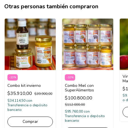
Otras personas también compraron
Vi
-
10
%
-
10
%
Ma
Combo kit invierno
Combo Miel con
$1
SuperAlimentos
$35.910,00
$39.900,00
$9
$100.800,00
o d
$34.114,50
con
$112.000,00
Transferencia o depósito
bancario
$95.760,00
con
Transferencia o depósito
bancario