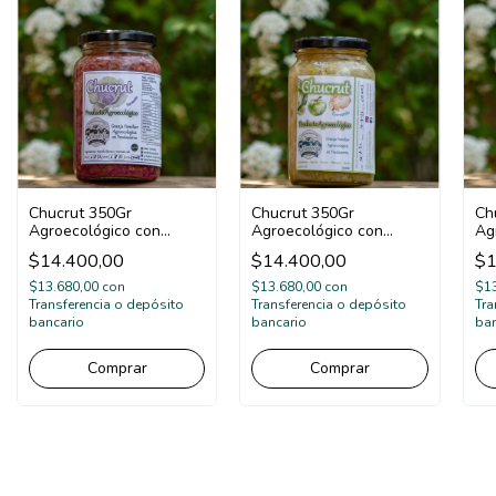
Chucrut 350Gr
Chucrut 350Gr
Ch
Agroecológico con
Agroecológico con
Ag
Repollo blanco y morado
Repollo blanco,
Re
$14.400,00
$14.400,00
$1
manzana verde y
za
jengibre
pi
$13.680,00
con
$13.680,00
con
$1
Transferencia o depósito
Transferencia o depósito
Tra
bancario
bancario
ban