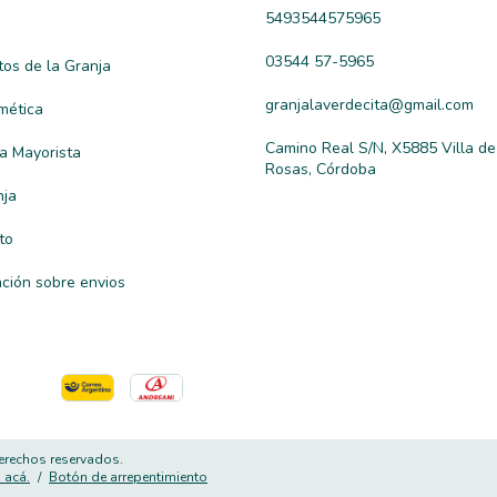
5493544575965
03544 57-5965
tos de la Granja
granjalaverdecita@gmail.com
mética
Camino Real S/N, X5885 Villa de
a Mayorista
Rosas, Córdoba
nja
to
ación sobre envios
erechos reservados.
 acá.
/
Botón de arrepentimiento