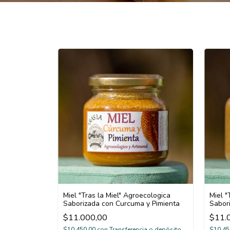
Miel "Tras la Miel" Agroecologica
Miel "
Saborizada con Curcuma y Pimienta
Sabor
$11.000,00
$11.
$10.450,00
con
Transferencia o depósito
$10.45