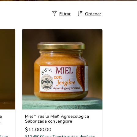
Filtrar
Ordenar
a
Miel "Tras la Miel" Agroecologica
a
Saborizada con Jengibre
$11.000,00
ósito
$10.450,00
con
Transferencia o depósito