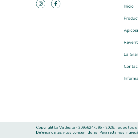
Inicio
Produc
Apicos
Revent
La Gra
Contac
Inform
Copyright La Verdecita - 20956247595 - 2026. Todos los d
Defensa de las y los consumidores. Para reclamos
ingresá