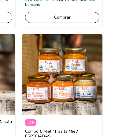
bancario
Masala
-
10
%
Combo 5 Miel "Tras la Miel"
ESPECIADAS