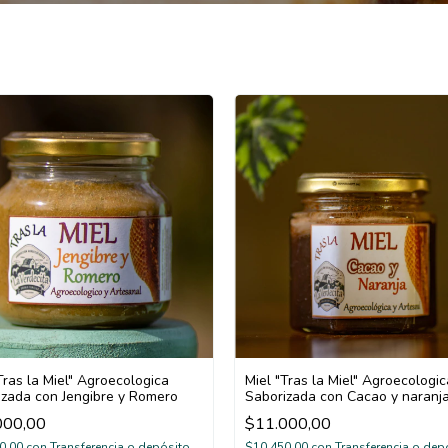
Tras la Miel" Agroecologica
Miel "Tras la Miel" Agroecologic
izada con Jengibre y Romero
Saborizada con Cacao y naranj
000,00
$11.000,00
0,00
con
Transferencia o depósito
$10.450,00
con
Transferencia o dep